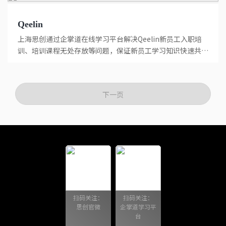
Qeelin
上海思创通过企掌道在线学习平台解决Qeelin新员工入职培
训、培训课程无处存放等问题，保证新员工学习知识快速共
享，并有效...
下一页
扫码关注：
扫码关注：
思创官微
企掌道学习平
台